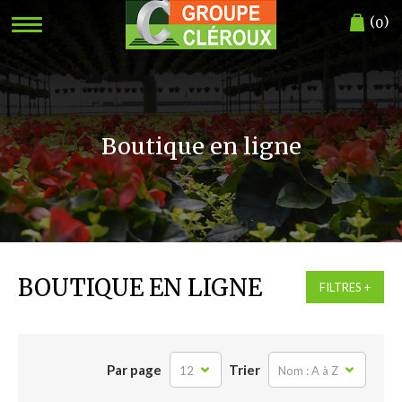
(
)
0
Boutique en ligne
BOUTIQUE EN LIGNE
FILTRES
Par page
Trier
12
Nom : A à Z