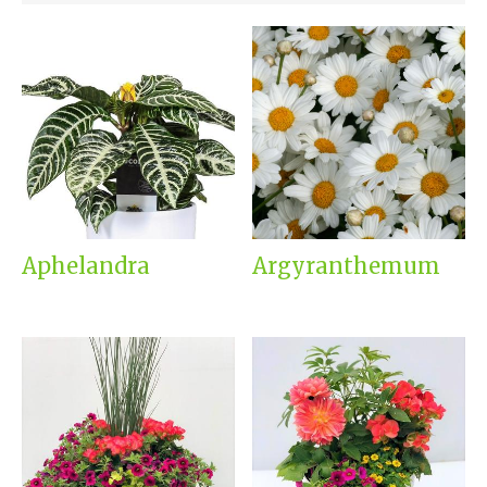
Aphelandra
Argyranthemum