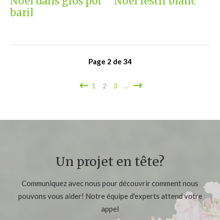
Noël dans gros pot
Noël festif blanc
baril
Page
2
de
34
1
2
3
...
Un projet en tête?
Communiquez avec nous pour découvrir comment nous
pouvons vous aider! Notre équipe d'experts attend votre
appel