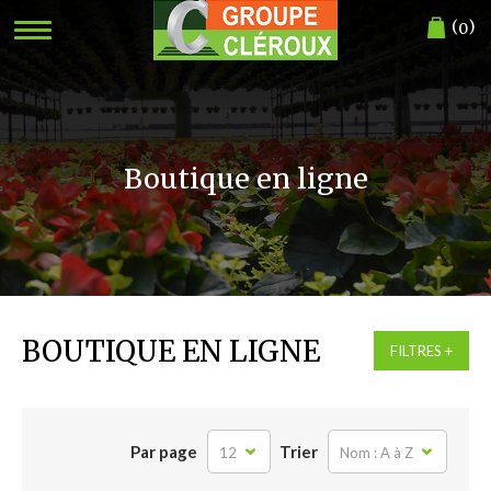
(
)
0
Boutique en ligne
BOUTIQUE EN LIGNE
FILTRES
Par page
Trier
12
Nom : A à Z