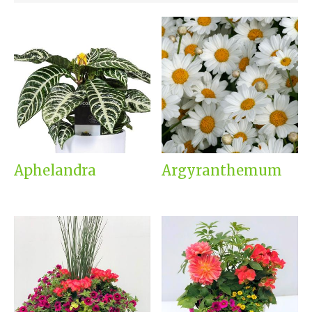
Aphelandra
Argyranthemum