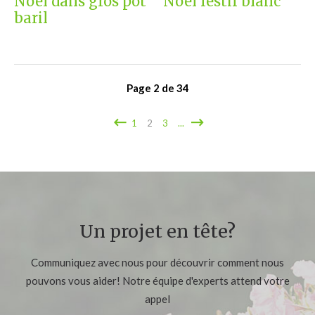
Noël dans gros pot
Noël festif blanc
baril
Page
2
de
34
1
2
3
...
Un projet en tête?
Communiquez avec nous pour découvrir comment nous
pouvons vous aider! Notre équipe d'experts attend votre
appel