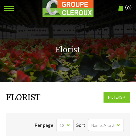
(
)
0
Florist
FLORIST
FILTERS
Per page
Sort
12
Name: A to Z