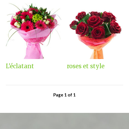
L'éclatant
roses et style
Page
1
of
1