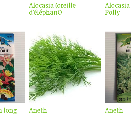
Alocasia (oreille
Alocasi
d'éléphanO
Polly
n long
Aneth
Aneth