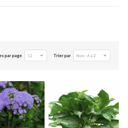
es par page
Trier par
12
Nom : A à Z