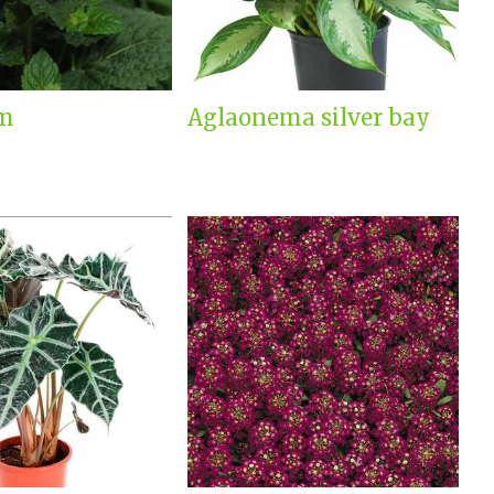
m
Aglaonema silver bay