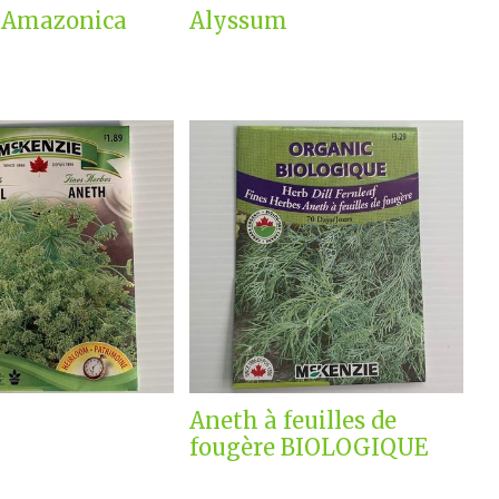
a Amazonica
Alyssum
Aneth à feuilles de
fougère BIOLOGIQUE