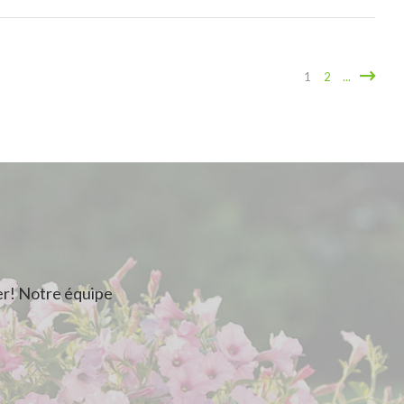
1
2
...
r! Notre équipe