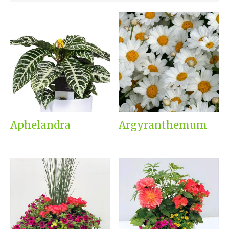
Aphelandra
Argyranthemum