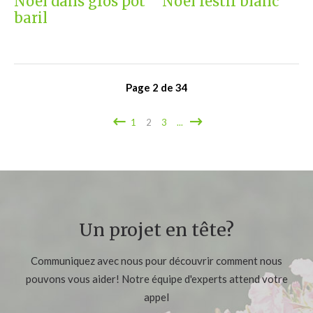
Noël dans gros pot
Noël festif blanc
baril
Page
2
de
34
1
2
3
...
Un projet en tête?
Communiquez avec nous pour découvrir comment nous
pouvons vous aider! Notre équipe d'experts attend votre
appel