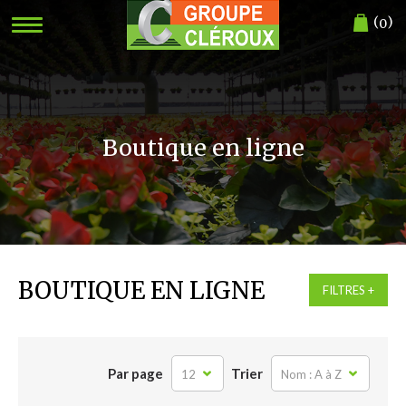
(
)
0
Boutique en ligne
BOUTIQUE EN LIGNE
FILTRES
Par page
Trier
12
Nom : A à Z