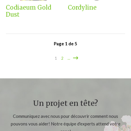
Codiaeum Gold
Cordyline
Dust
Page
1
de
5
1
2
...
Un projet en tête?
Communiquez avec nous pour découvrir comment nous
pouvons vous aider! Notre équipe d'experts attend votre