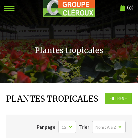
(
)
0
Plantes tropicales
PLANTES TROPICALES
FILTRES
Par page
Trier
12
Nom : A à Z