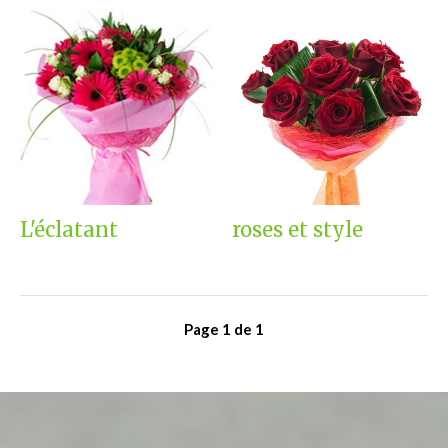
L'éclatant
roses et style
Page
1
de
1