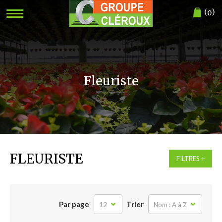
(
)
0
Fleuriste
FLEURISTE
FILTRES
Par page
Trier
12
Nom : A à Z