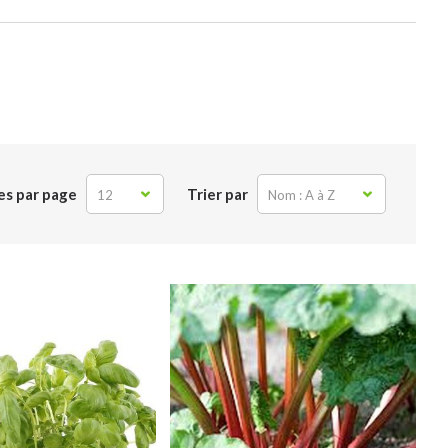
es par page
Trier par
12
Nom : A à Z