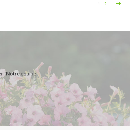
1
2
...
r! Notre équipe