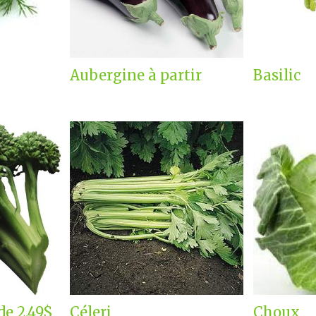
Aubergine à partir
Basilic
de 2.49$
Céleri
Choux