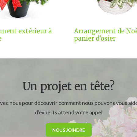
ment extérieur à
Arrangement de Noë
e
panier d'osier
Un projet en tête?
ec nous pour découvrir comment nous pouvons vous aide
d'experts attend votre appel
NOUS JOINDRE