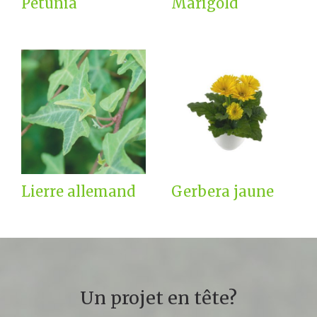
Pétunia
Marigold
Lierre allemand
Gerbera jaune
Un projet en tête?