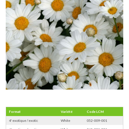
Format
Variété
Code LCM
4' exotique / exotic
White
052-009-001