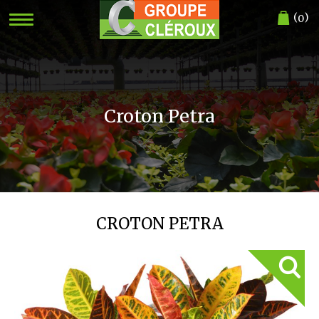
(
)
0
Croton Petra
CROTON PETRA